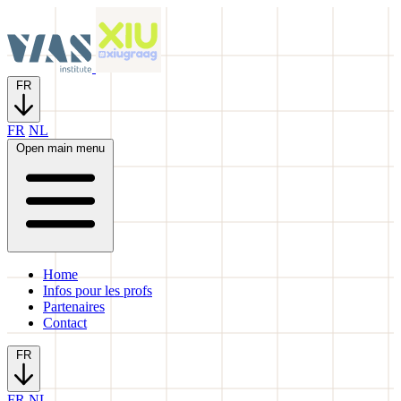
FR
FR
NL
Open main menu
Home
Infos pour les profs
Partenaires
Contact
FR
FR
NL